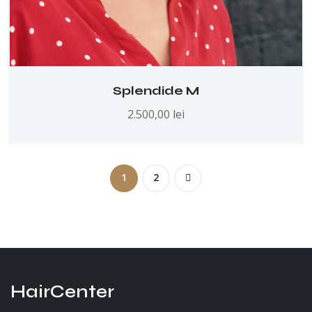
Splendide M
2.500,00
lei
1
2
HairCenter